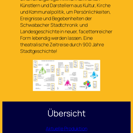
Künstlern und Darstellern aus Kultur, Kirche
und Kommunalpolitik, um Persönlichkeiten,
Ereignisse und Begebenheiten der
Schwabacher Stadtchronik und
Landesgeschichte in neuer, facettenreicher
Form lebendig werden lassen. Eine
theatralische Zeitreise durch 900 Jahre
Stadtgeschichte!
Übersicht
Aktuelle Produktion