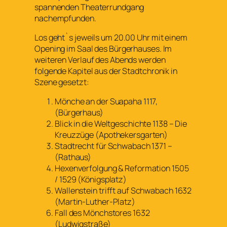
spannenden Theaterrundgang
nachempfunden.
Los geht`s jeweils um 20.00 Uhr mit einem
Opening im Saal des Bürgerhauses. Im
weiteren Verlauf des Abends werden
folgende Kapitel aus der Stadtchronik in
Szene gesetzt:
Mönche an der Suapaha 1117,
(Bürgerhaus)
Blick in die Weltgeschichte 1138 – Die
Kreuzzüge (Apothekersgarten)
Stadtrecht für Schwabach 1371 –
(Rathaus)
Hexenverfolgung & Reformation 1505
/ 1529 (Königsplatz)
Wallenstein trifft auf Schwabach 1632
(Martin-Luther-Platz)
Fall des Mönchstores 1632
(Ludwigstraße)