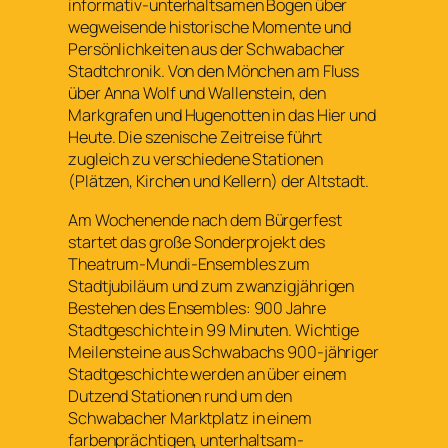
informativ-unterhaltsamen Bogen über
wegweisende historische Momente und
Persönlichkeiten aus der Schwabacher
Stadtchronik. Von den Mönchen am Fluss
über Anna Wolf und Wallenstein, den
Markgrafen und Hugenotten in das Hier und
Heute. Die szenische Zeitreise führt
zugleich zu verschiedene Stationen
(Plätzen, Kirchen und Kellern) der Altstadt.
Am Wochenende nach dem Bürgerfest
startet das große Sonderprojekt des
Theatrum-Mundi-Ensembles zum
Stadtjubiläum und zum zwanzigjährigen
Bestehen des Ensembles: 900 Jahre
Stadtgeschichte in 99 Minuten. Wichtige
Meilensteine aus Schwabachs 900-jähriger
Stadtgeschichte werden an über einem
Dutzend Stationen rund um den
Schwabacher Marktplatz in einem
farbenprächtigen, unterhaltsam-