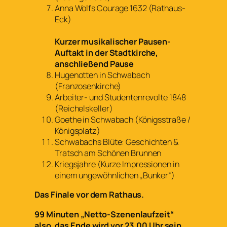
Anna Wolfs Courage 1632 (Rathaus-
Eck)
Kurzer musikalischer Pausen-
Auftakt in der Stadtkirche,
anschließend Pause
Hugenotten in Schwabach
(Franzosenkirche)
Arbeiter- und Studentenrevolte 1848
(Reichelskeller)
Goethe in Schwabach (Königsstraße /
Königsplatz)
Schwabachs Blüte: Geschichten &
Tratsch am Schönen Brunnen
Kriegsjahre (Kurze Impressionen in
einem ungewöhnlichen „Bunker“)
Das Finale vor dem Rathaus.
99 Minuten „Netto-Szenenlaufzeit“
also, das Ende wird vor 23.00 Uhr sein.