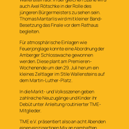
auch Axel Rötschke in der Rolle des
jüngeren Bürgermeisters zu sehen sein.
Thomas Mantarlis wird mit kleiner Band-
Besetzung das Finale vor dem Rathaus
begleiten.
Für atmosphärische Einlagen wie
Feuerjonglage konnte eine Abordnung der
Amberger Schlosswache gewonnen
werden. Diese plant am Premieren-
Wochenende um den 29. Juli herum ein
kleines Zeltlager im Stile Wallensteins auf
dem Martin-Luther-Platz.
In die Markt- und Volksszenen geben
zahlreiche Neuzugänge und Kinder ihr
Debüt unter Anleitung routinierter TME-
Mitglieder.
TME e.V. präsentiert also an acht Abenden
einen einzigartigen Mix an namhaften