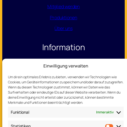
Mitglied werden
Produktionen
Über uns
Information
Datenschutz
Einwilligung verwalten
Impressum
Um dir ein optimales Erlebnis zu bieten, verwenden wir Technologien wie
Cookies, um Geräteinformationen zu speichern und/oder darauf zuzugreifen.
Wenn du diesen Technologien zustimmst, können wir Daten wie das
Kontakt
Surfverhalten oder eindeutige IDs auf dieser Website verarbeiten. Wenn du
deine Einwilligung nicht erteilst oder zurückziehst, können bestimmte
Merkmale und Funktionen beeinträchtigt werden.
Telefon: 0173 – 365 16 81
Funktional
Immer aktiv
E-Mail:
theater@tme-sc.de
Statistiken