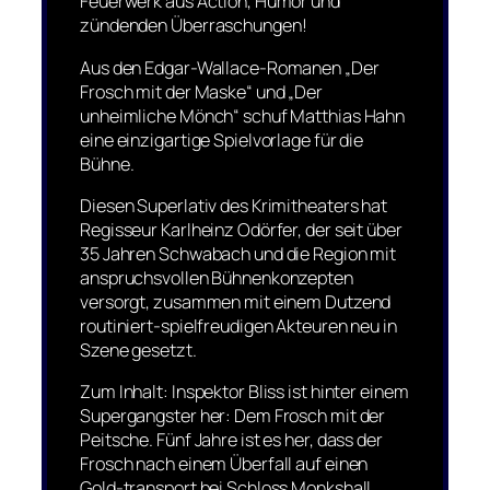
Feuerwerk aus Action, Humor und
zündenden Überraschungen!
Aus den Edgar-Wallace-Romanen „Der
Frosch mit der Maske“ und „Der
unheimliche Mönch“ schuf Matthias Hahn
eine einzigartige Spielvorlage für die
Bühne.
Diesen Superlativ des Krimitheaters hat
Regisseur Karlheinz Odörfer, der seit über
35 Jahren Schwabach und die Region mit
anspruchsvollen Bühnenkonzepten
versorgt, zusammen mit einem Dutzend
routiniert-spielfreudigen Akteuren neu in
Szene gesetzt.
Zum Inhalt: Inspektor Bliss ist hinter einem
Supergangster her: Dem Frosch mit der
Peitsche. Fünf Jahre ist es her, dass der
Frosch nach einem Überfall auf einen
Gold-transport bei Schloss Monkshall