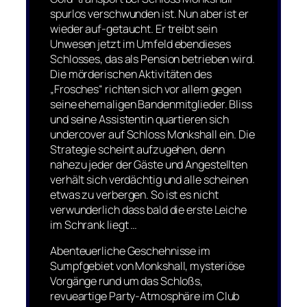
spurlos verschwunden ist. Nun aber ist er
wieder auf-getaucht. Er treibt sein
Unwesen jetzt im Umfeld ebendieses
Schlosses, das als Pension betrieben wird.
Die mörderischen Aktivitäten des
„Frosches“ richten sich vor allem gegen
seine ehemaligen Bandenmitglieder. Bliss
und seine Assistentin quartieren sich
undercover auf Schloss Monkshall ein. Die
Strategie scheint aufzugehen, denn
nahezu jeder der Gäste und Angestellten
verhält sich verdächtig und alle scheinen
etwas zu verbergen. So ist es nicht
verwunderlich dass bald die erste Leiche
im Schrank liegt …
Abenteuerliche Geschehnisse im
Sumpfgebiet von Monkshall, mysteriöse
Vorgänge rund um das Schloßs,
revueartige Party-Atmosphäre im Club