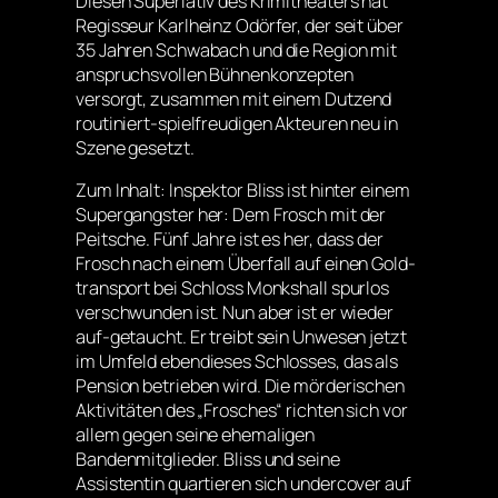
Diesen Superlativ des Krimitheaters hat
Regisseur Karlheinz Odörfer, der seit über
35 Jahren Schwabach und die Region mit
anspruchsvollen Bühnenkonzepten
versorgt, zusammen mit einem Dutzend
routiniert-spielfreudigen Akteuren neu in
Szene gesetzt.
Zum Inhalt: Inspektor Bliss ist hinter einem
Supergangster her: Dem Frosch mit der
Peitsche. Fünf Jahre ist es her, dass der
Frosch nach einem Überfall auf einen Gold-
transport bei Schloss Monkshall spurlos
verschwunden ist. Nun aber ist er wieder
auf-getaucht. Er treibt sein Unwesen jetzt
im Umfeld ebendieses Schlosses, das als
Pension betrieben wird. Die mörderischen
Aktivitäten des „Frosches“ richten sich vor
allem gegen seine ehemaligen
Bandenmitglieder. Bliss und seine
Assistentin quartieren sich undercover auf