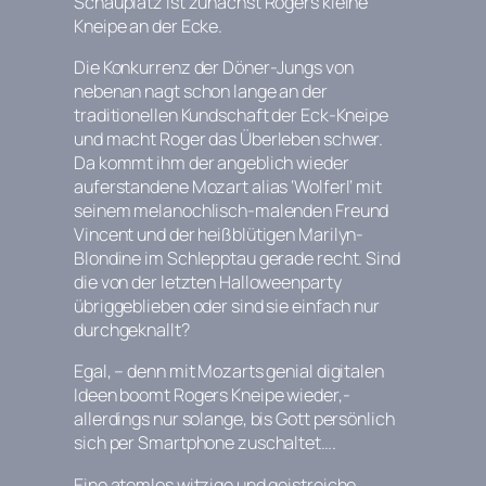
Schauplatz ist zunächst Rogers kleine
Kneipe an der Ecke.
Die Konkurrenz der Döner-Jungs von
nebenan nagt schon lange an der
traditionellen Kundschaft der Eck-Kneipe
und macht Roger das Überleben schwer.
Da kommt ihm der angeblich wieder
auferstandene Mozart alias ‘Wolferl‘ mit
seinem melanochlisch-malenden Freund
Vincent und der heißblütigen Marilyn-
Blondine im Schlepptau gerade recht. Sind
die von der letzten Halloweenparty
übriggeblieben oder sind sie einfach nur
durchgeknallt?
Egal, – denn mit Mozarts genial digitalen
Ideen boomt Rogers Kneipe wieder,-
allerdings nur solange, bis Gott persönlich
sich per Smartphone zuschaltet….
Eine atemlos witzige und geistreiche