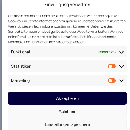
Datenschutz
Einwilligung verwalten
Impressum
Um dir ein optimales Erlebnis zu bieten, verwenden wir Technologien wie
Cookies, um Geräteinformationen zu speichern und/oder darauf zuzugreifen.
Wenn du diesen Technologien zustimmst, können wir Daten wie das
Kontakt
Surfverhalten oder eindeutige IDs auf dieser Website verarbeiten. Wenn du
deine Einwilligung nicht erteilst oder zurückziehst, können bestimmte
Merkmale und Funktionen beeinträchtigt werden.
Telefon: 0173 – 365 16 81
Funktional
Immer aktiv
E-Mail:
theater@tme-sc.de
Statistiken
Kontaktformular
Statis
Marketing
Marke
Social-Media
Akzeptieren
Facebook
Instagram
Ablehnen
Einstellungen speichern