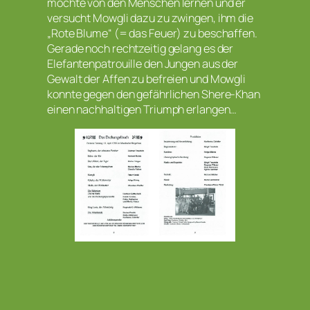
möchte von den Menschen lernen und er
versucht Mowgli dazu zu zwingen, ihm die
„Rote Blume“ (= das Feuer) zu beschaffen.
Gerade noch rechtzeitig gelang es der
Elefantenpatrouille den Jungen aus der
Gewalt der Affen zu befreien und Mowgli
konnte gegen den gefährlichen Shere-Khan
einen nachhaltigen Triumph erlangen…