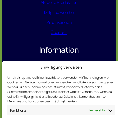
Aktuelle Produktion
Mitglied werden
Produktionen
Über uns
Information
Datenschutz
Einwilligung verwalten
Impressum
Um dir ein optimales Erlebnis zu bieten, verwenden wir Technologien wie
Cookies, um Geräteinformationen zu speichern und/oder darauf zuzugreifen.
Wenn du diesen Technologien zustimmst, können wir Daten wie das
Kontakt
Surfverhalten oder eindeutige IDs auf dieser Website verarbeiten. Wenn du
deine Einwilligung nicht erteilst oder zurückziehst, können bestimmte
Merkmale und Funktionen beeinträchtigt werden.
Telefon: 0173 – 365 16 81
Funktional
Immer aktiv
E-Mail:
theater@tme-sc.de