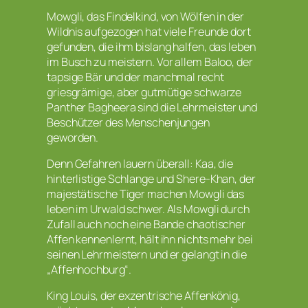
Mowgli, das Findelkind, von Wölfen in der
Wildnis aufgezogen hat viele Freunde dort
gefunden, die ihm bislang halfen, das leben
im Busch zu meistern. Vor allem Baloo, der
tapsige Bär und der manchmal recht
griesgrämige, aber gutmütige schwarze
Panther Bagheera sind die Lehrmeister und
Beschützer des Menschenjungen
geworden.
Denn Gefahren lauern überall: Kaa, die
hinterlistige Schlange und Shere-Khan, der
majestätische Tiger machen Mowgli das
leben im Urwald schwer. Als Mowgli durch
Zufall auch noch eine Bande chaotischer
Affen kennenlernt, hält ihn nichts mehr bei
seinen Lehrmeistern und er gelangt in die
„Affenhochburg“.
King Louis, der exzentrische Affenkönig,