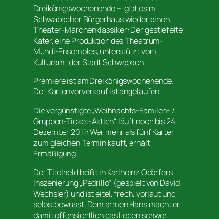
Dreikönigswochenende – gibt es m
Schwabacher Bürgerhaus wieder einen
Theater-Märchenklassiker: Der gestiefelte
Kater, eine Produktion des Theatrum-
Mundi-Ensembles, unterstützt vom
Kulturamt der Stadt Schwabach.
Premiere ist am Dreikönigswochenende.
Der Kartenvorverkauf ist angelaufen.
Die vergünstigte „Weihnachts-Familen- /
Gruppen-Ticket-Aktion“ läuft noch bis 24.
Dezember 2011: Wer mehr als fünf Karten
zum gleichen Termin kauft, erhält
Ermäßigung.
Der Titelheld heißt in Karlheinz Odörfers
Inszenierung „Pedrillo“ (gespielt von David
Wechsler) und ist eitel, frech, vorlaut und
selbstbewusst. Dem armen Hans macht er
damit offensichtlich das Leben schwer.