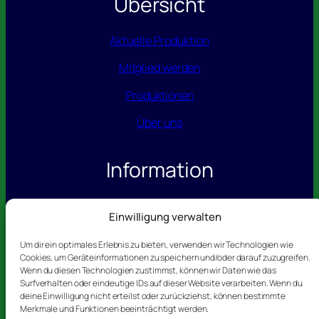
Übersicht
Aktuelle Produktion
Mitglied werden
Produktionen
Über uns
Information
Datenschutz
Einwilligung verwalten
Impressum
Um dir ein optimales Erlebnis zu bieten, verwenden wir Technologien wie
Cookies, um Geräteinformationen zu speichern und/oder darauf zuzugreifen.
Wenn du diesen Technologien zustimmst, können wir Daten wie das
Kontakt
Surfverhalten oder eindeutige IDs auf dieser Website verarbeiten. Wenn du
deine Einwilligung nicht erteilst oder zurückziehst, können bestimmte
Merkmale und Funktionen beeinträchtigt werden.
Telefon: 0173 – 365 16 81