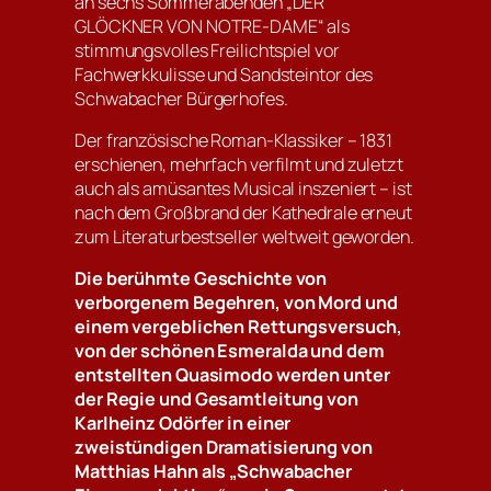
an sechs Sommerabenden „DER
GLÖCKNER VON NOTRE-DAME“ als
stimmungsvolles Freilichtspiel vor
Fachwerkkulisse und Sandsteintor des
Schwabacher Bürgerhofes.
Der französische Roman-Klassiker – 1831
erschienen, mehrfach verfilmt und zuletzt
auch als amüsantes Musical inszeniert – ist
nach dem Großbrand der Kathedrale erneut
zum Literaturbestseller weltweit geworden.
Die berühmte Geschichte von
verborgenem Begehren, von Mord und
einem vergeblichen Rettungsversuch,
von der schönen Esmeralda und dem
entstellten Quasimodo werden unter
der Regie und Gesamtleitung von
Karlheinz Odörfer in einer
zweistündigen Dramatisierung von
Matthias Hahn als „Schwabacher