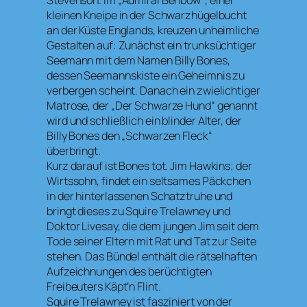
Stevenson. Im „Admiral Benbow“, einer
kleinen Kneipe in der Schwarzhügelbucht
an der Küste Englands, kreuzen unheimliche
Gestalten auf: Zunächst ein trunksüchtiger
Seemann mit dem Namen Billy Bones,
dessen Seemannskiste ein Geheimnis zu
verbergen scheint. Danach ein zwielichtiger
Matrose, der „Der Schwarze Hund“ genannt
wird und schließlich ein blinder Alter, der
Billy Bones den „Schwarzen Fleck“
überbringt.
Kurz darauf ist Bones tot. Jim Hawkins; der
Wirtssohn, findet ein seltsames Päckchen
in der hinterlassenen Schatztruhe und
bringt dieses zu Squire Trelawney und
Doktor Livesay, die dem jungen Jim seit dem
Tode seiner Eltern mit Rat und Tat zur Seite
stehen. Das Bündel enthält die rätselhaften
Aufzeichnungen des berüchtigten
Freibeuters Käpt’n Flint.
Squire Trelawney ist fasziniert von der