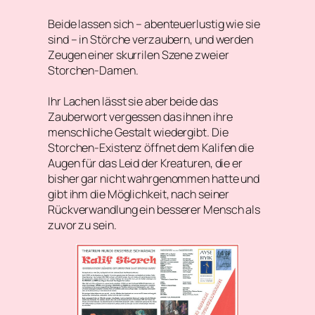
Beide lassen sich – abenteuerlustig wie sie
sind – in Störche verzaubern, und werden
Zeugen einer skurrilen Szene zweier
Storchen-Damen.
Ihr Lachen lässt sie aber beide das
Zauberwort vergessen das ihnen ihre
menschliche Gestalt wiedergibt. Die
Storchen-Existenz öffnet dem Kalifen die
Augen für das Leid der Kreaturen, die er
bisher gar nicht wahrgenommen hatte und
gibt ihm die Möglichkeit, nach seiner
Rückverwandlung ein besserer Mensch als
zuvor zu sein.