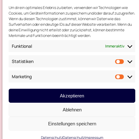
Impressum
Um dir ein optimales Erlebnis zu bieten, verwenden wir Technologien wie
Cookies, um Geräteinformationen zu speichern und/oder darauf zuzugreifen.
Wenn du diesen Technologien zustimmst, können wir Daten wie das
Kontakt
Surfverhalten oder eindeutige IDs auf dieser Website verarbeiten. Wenn du
deine Einwilligung nicht erteilst oder zurückziehst, können bestimmte
Merkmale und Funktionen beeinträchtigt werden.
Telefon: 0173 – 365 16 81
Funktional
Immer aktiv
E-Mail:
theater@tme-sc.de
Statistiken
Kontaktformular
Statis
Marketing
Marke
Social-Media
Akzeptieren
Facebook
Instagram
Ablehnen
Einstellungen speichern
Datenschutz
Datenschutz
Impressum