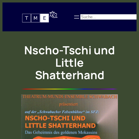
Zum
Inhalt
Suchen
springen
Nscho-Tschi und
Little
Shatterhand