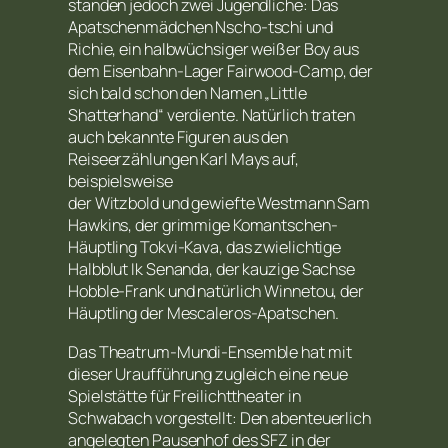
standen jedoch zwei Jugendliche: Das
Apatschenmädchen Nscho-tschi und
Richie, ein halbwüchsiger weißer Boy aus
dem Eisenbahn-Lager Fairwood-Camp, der
sich bald schon den Namen „Little
Shatterhand“ verdiente. Natürlich traten
auch bekannte Figuren aus den
Reiseerzählungen Karl Mays auf,
beispielsweise
der Witzbold und gewiefte Westmann Sam
Hawkins, der grimmige Komantschen-
Häuptling Tokvi-Kava, das zwielichtige
Halbblut Ik Senanda, der kauzige Sachse
Hobble-Frank und natürlich Winnetou, der
Häuptling der Mescaleros-Apatschen.
Das Theatrum-Mundi-Ensemble hat mit
dieser Uraufführung zugleich eine neue
Spielstätte für Freilichttheater in
Schwabach vorgestellt: Den abenteuerlich
angelegten Pausenhof des SFZ in der