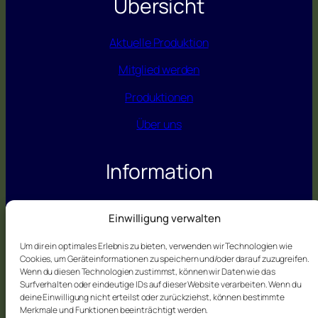
Übersicht
Aktuelle Produktion
Mitglied werden
Produktionen
Über uns
Information
Datenschutz
Einwilligung verwalten
Impressum
Um dir ein optimales Erlebnis zu bieten, verwenden wir Technologien wie
Cookies, um Geräteinformationen zu speichern und/oder darauf zuzugreifen.
Wenn du diesen Technologien zustimmst, können wir Daten wie das
Kontakt
Surfverhalten oder eindeutige IDs auf dieser Website verarbeiten. Wenn du
deine Einwilligung nicht erteilst oder zurückziehst, können bestimmte
Merkmale und Funktionen beeinträchtigt werden.