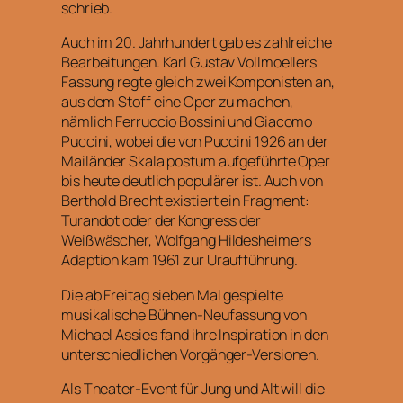
schrieb.
Auch im 20. Jahrhundert gab es zahlreiche
Bearbeitungen. Karl Gustav Vollmoellers
Fassung regte gleich zwei Komponisten an,
aus dem Stoff eine Oper zu machen,
nämlich Ferruccio Bossini und Giacomo
Puccini, wobei die von Puccini 1926 an der
Mailänder Skala postum aufgeführte Oper
bis heute deutlich populärer ist. Auch von
Berthold Brecht existiert ein Fragment:
Turandot oder der Kongress der
Weißwäscher, Wolfgang Hildesheimers
Adaption kam 1961 zur Uraufführung.
Die ab Freitag sieben Mal gespielte
musikalische Bühnen-Neufassung von
Michael Assies fand ihre Inspiration in den
unterschiedlichen Vorgänger-Versionen.
Als Theater-Event für Jung und Alt will die