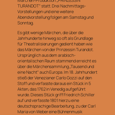
Märchen-Produktion „PRINZESSIN
TURANDOT“ statt. Drei Nachmittags-
Vorstellungen und eine weitere
Abendvorstellung folgen am Samstag und
Sonntag.
Es gibt wenige Märchen, die über die
Jahrhunderte hinweg so oft als Grundlage
für Theatralisierungen gedient haben wie
das Märchen von der Prinzessin Turandot.
Ursprünglich aus dem arabisch-
orientalischen Raum stammend erreicht es
über die Märchensammlung „Tausend und
eine Nacht“ auch Europa. Im 18. Jahrhundert
stieß der Venezianer Carlo Gozzi auf den
Stoff und verfasste daraus ein Stück in 5
Akten, das 1762 in Venedig aufgeführt
wurde. Dieses Stück griff Friedrich Schiller
auf und verfasste 1801 hierzu eine
deutschsprachige Bearbeitung, zu der Carl
Maria von Weber eine Bühnenmusik