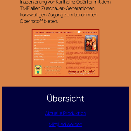
Inszenierung von Karlheinz Odörfer mit dem
TME allen Zuschauer-Generationen
kurzweiligen Zugang zum berühmten
Opernstoff bieten.
Übersicht
Aktuelle Produktion
Mitglied werden